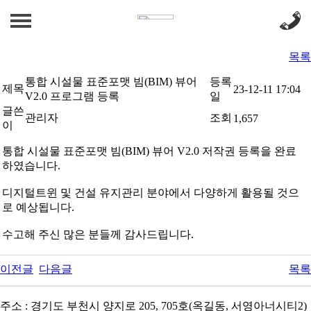
CUSTOMER
공지사항
공지사항
목록
통합 시설물 표준포맷 빔(BIM) 뷰어
등록
ABOUT US
제목
23-12-11 17:04
V2.0 프로그램 등록
일
글쓴
관리자
조회
1,657
인사말
BUSINESS
이
연혁
통합 시설물 표준포맷 빔(BIM) 뷰어 V2.0 저작권 등록을 완료
PRODUCT(HW,SW)
GALLERY
하였습니다.
R&D
GALLERY
CUSTOMER
디지털트윈 및 건설 유지관리 분야에서 다양하게 활용될 것으
로 예상됩니다.
BIM
공지사항
수고해 주신 많은 분들께 감사드립니다.
찾아가는 VR 안전교육
이전글
다음글
목록
주소 : 경기도 부천시 양지로 205, 705호(옥길동, 서영아너시티2)