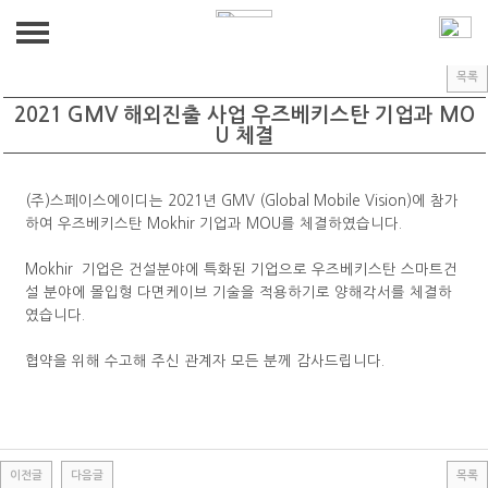
CUSTOMER
공지사항
공지사항
목록
ABOUT US
2021 GMV 해외진출 사업 우즈베키스탄 기업과 MO
U 체결
인사말
BUSINESS
(주)스페이스에이디는 2021년 GMV (Global Mobile Vision)에 참가
연혁
PRODUCT(HW,SW)
GALLERY
하여 우즈베키스탄 Mokhir 기업과 MOU를 체결하였습니다.
R&D
GALLERY
Mokhir 기업은 건설분야에 특화된 기업으로 우즈베키스탄 스마트건
CUSTOMER
설 분야에 몰입형 다면케이브 기술을 적용하기로 양해각서를 체결하
BIM
였습니다.
공지사항
찾아가는 VR 안전교육
협약을 위해 수고해 주신 관계자 모든 분께 감사드립니다.
이전글
다음글
목록