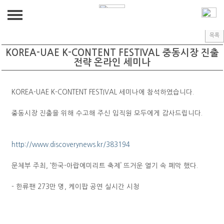
CUSTOMER
공지사항
공지사항
목록
ABOUT US
KOREA-UAE K-CONTENT FESTIVAL 중동시장 진출
전략 온라인 세미나
인사말
BUSINESS
KOREA-UAE K-CONTENT FESTIVAL 세미나에 참석하였습니다.
연혁
PRODUCT(HW,SW)
GALLERY
중동시장 진출을 위해 수고해 주신 임직원 모두에게 감사드립니다.
R&D
GALLERY
CUSTOMER
BIM
http://www.discoverynews.kr/383194
공지사항
찾아가는 VR 안전교육
문체부 주최, ‘한국-아랍에미리트 축제’ 뜨거운 열기 속 폐막 했다.
- 한류팬 273만 명, 케이팝 공연 실시간 시청