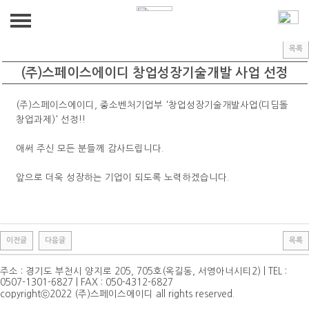
CUSTOMER
공지사항
공지사항
목록
ABOUT US
(주)스페이스에이디 창업성장기술개발 사업 선정
인사말
BUSINESS
(주)스페이스에이디, 중소벤처기업부 '창업성장기술개발사업(디딤돌
창업과제)' 선정!!
연혁
PRODUCT(HW,SW)
GALLERY
애써 주신 모든 분들께 감사드립니다.
R&D
GALLERY
CUSTOMER
앞으로 더욱 성장하는 기업이 되도록 노력하겠습니다.
BIM
공지사항
찾아가는 VR 안전교육
이전글
다음글
목록
주소 : 경기도 부천시 양지로 205, 705호(옥길동, 서영아너시티2) | TEL :
0507-1301-6827 | FAX : 050-4312-6827
copyrightⓒ2022 (주)스페이스에이디 all rights reserved.