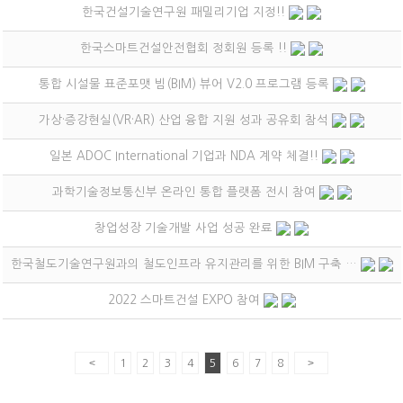
한국건설기술연구원 패밀리기업 지정!!
한국스마트건설안전협회 정회원 등록 !!
통합 시설물 표준포맷 빔(BIM) 뷰어 V2.0 프로그램 등록
가상·증강현실(VR·AR) 산업 융합 지원 성과 공유회 참석
일본 ADOC International 기업과 NDA 계약 체결!!
과학기술정보통신부 온라인 통합 플랫폼 전시 참여
창업성장 기술개발 사업 성공 완료
한국철도기술연구원과의 철도인프라 유지관리를 위한 BIM 구축 …
2022 스마트건설 EXPO 참여
<
>
1
2
3
4
5
6
7
8