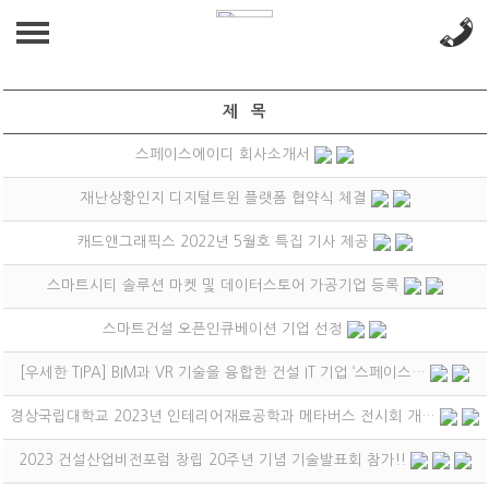
CUSTOMER
공지사항
공지사항
ABOUT US
제 목
스페이스에이디 회사소개서
인사말
BUSINESS
재난상황인지 디지털트윈 플랫폼 협약식 체결
연혁
PRODUCT(HW,SW)
GALLERY
캐드앤그래픽스 2022년 5월호 특집 기사 제공
R&D
GALLERY
CUSTOMER
스마트시티 솔루션 마켓 및 데이터스토어 가공기업 등록
BIM
공지사항
스마트건설 오픈인큐베이션 기업 선정
찾아가는 VR 안전교육
[우세한 TIPA] BIM과 VR 기술을 융합한 건설 IT 기업 ‘스페이스…
경상국립대학교 2023년 인테리어재료공학과 메타버스 전시회 개…
2023 건설산업비전포럼 창립 20주년 기념 기술발표회 참가!!