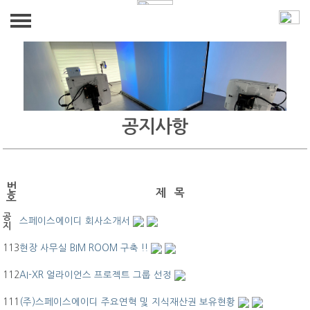
ABOUT US
인사말
BUSINESS
연혁
공지사항
PRODUCT(HW,SW)
GALLERY
R&D
GALLERY
CUSTOMER
BIM
번
제 목
공지사항
호
찾아가는 VR 안전교육
공
스페이스에이디 회사소개서
지
113
현장 사무실 BIM ROOM 구축 !!
112
AI-XR 얼라이언스 프로젝트 그룹 선정
111
(주)스페이스에이디 주요연혁 및 지식재산권 보유현황