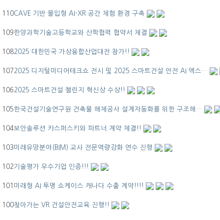
110
CAVE 기반 몰입형 AI-XR 공간 체험 환경 구축
109
한양과학기술고등학교와 산학협력 협약서 체결
108
2025 대한민국 가상융합산업대전 참가!!
107
2025 디지털미디어테크쇼 전시 및 2025 스마트건설 안전 AI 엑스…
106
2025 스마트건설 챌린지 혁신상 수상!!
105
한국건설기술연구원 건축물 해체공사 설계자동화를 위한 구조해…
104
보안솔루션 카스퍼스키와 파트너 계약 체결!!
103
미래유망분야(BIM) 교사 전문역량강화 연수 진행
102
기술평가 우수기업 인증!!!
101
미래형 AI 투명 쇼케이스 캐나다 수출 계약!!!!
100
찾아가는 VR 건설안전교육 진행!!